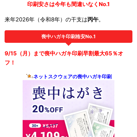
印刷安さは今年も間違いなくNo.1
来年2026年（令和8年）の干支は
丙午
。
喪中ハガキ印刷格安No.1
9/15（月）まで喪中ハガキ印刷早割最大65％オ
フ！
ネットスクウェアの喪中ハガキ印刷