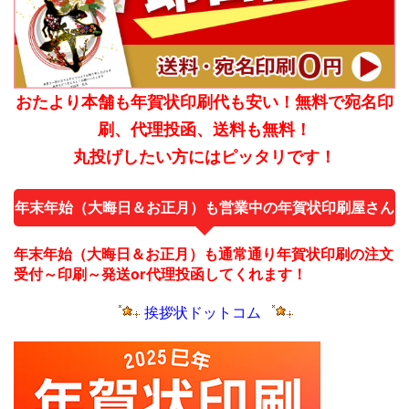
おたより本舗も年賀状印刷代も安い！無料で宛名印
刷、代理投函、送料も無料！
丸投げしたい方にはピッタリです！
年末年始（大晦日＆お正月）も営業中の年賀状印刷屋さん
年末年始（大晦日＆お正月）も通常通り年賀状印刷の注文
受付～印刷～発送or代理投函してくれます！
挨拶状ドットコム