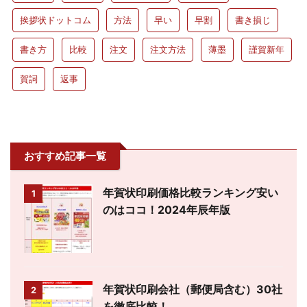
挨拶状ドットコム
方法
早い
早割
書き損じ
書き方
比較
注文
注文方法
薄墨
謹賀新年
賀詞
返事
おすすめ記事一覧
年賀状印刷価格比較ランキング安い
1
のはココ！2024年辰年版
年賀状印刷会社（郵便局含む）30社
2
を徹底比較！