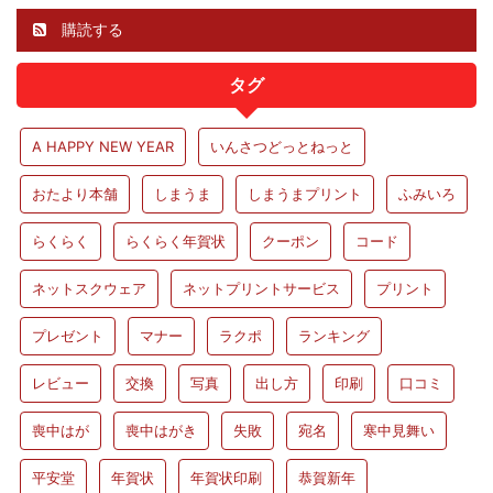
購読する
タグ
A HAPPY NEW YEAR
いんさつどっとねっと
おたより本舗
しまうま
しまうまプリント
ふみいろ
らくらく
らくらく年賀状
クーポン
コード
ネットスクウェア
ネットプリントサービス
プリント
プレゼント
マナー
ラクポ
ランキング
レビュー
交換
写真
出し方
印刷
口コミ
喪中はが
喪中はがき
失敗
宛名
寒中見舞い
平安堂
年賀状
年賀状印刷
恭賀新年