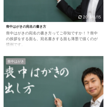
2018/8/15
喪中はがきの宛名の書き方
喪中はがきの宛名の書き方ってご存知ですか！？喪中
の挨拶をする面も、宛名書きする面も薄墨で描くのが
慣例です。
喪中はがき