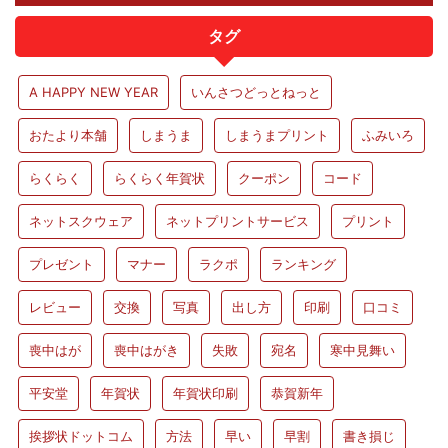
タグ
A HAPPY NEW YEAR
いんさつどっとねっと
おたより本舗
しまうま
しまうまプリント
ふみいろ
らくらく
らくらく年賀状
クーポン
コード
ネットスクウェア
ネットプリントサービス
プリント
プレゼント
マナー
ラクポ
ランキング
レビュー
交換
写真
出し方
印刷
口コミ
喪中はが
喪中はがき
失敗
宛名
寒中見舞い
平安堂
年賀状
年賀状印刷
恭賀新年
挨拶状ドットコム
方法
早い
早割
書き損じ