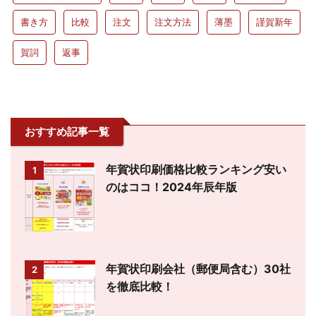
書き方
比較
注文
注文方法
薄墨
謹賀新年
賀詞
返事
おすすめ記事一覧
年賀状印刷価格比較ランキング安い
1
のはココ！2024年辰年版
年賀状印刷会社（郵便局含む）30社
2
を徹底比較！