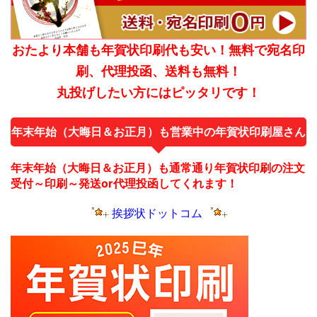
おたより本舗も年賀状印刷代も安い！無料で宛名印
刷、代理投函、送料も無料！
丸投げしたい方にはピッタリです！
年末年始（大晦日＆お正月）も営業中の年賀状印刷屋さん
年末年始（大晦日＆お正月）も通常通り年賀状印刷の注文
受付～印刷～発送or代理投函してくれます！
挨拶状ドットコム