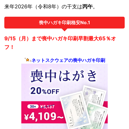
来年2026年（令和8年）の干支は
丙午
。
喪中ハガキ印刷格安No.1
9/15（月）まで喪中ハガキ印刷早割最大65％オ
フ！
ネットスクウェアの喪中ハガキ印刷