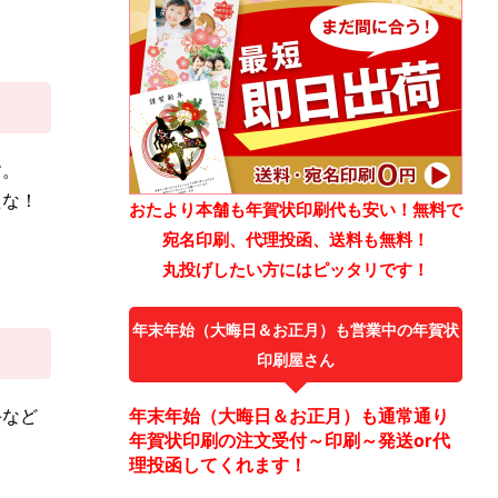
す。
たな！
おたより本舗も年賀状印刷代も安い！無料で
宛名印刷、代理投函、送料も無料！
丸投げしたい方にはピッタリです！
年末年始（大晦日＆お正月）も営業中の年賀状
印刷屋さん
手など
年末年始（大晦日＆お正月）も通常通り
年賀状印刷の注文受付～印刷～発送or代
理投函してくれます！