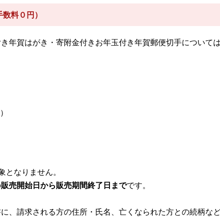
手数料０円）
付き年賀はがき・寄附金付きお年玉付き年賀郵便切手について
。
）
象となりません。
の
販売開始日から販売期間終了日まで
です。
書に、請求される方の住所・氏名、亡くなられた方との続柄な