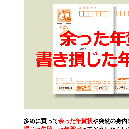
多めに買って
余った年賀状
や突然の身内