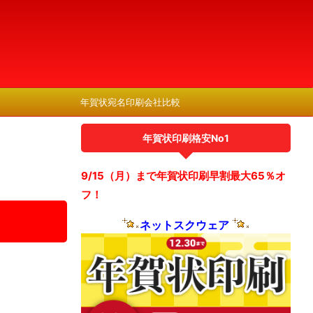
年賀状宛名印刷会社比較
年賀状印刷格安No1
9/15（月）まで年賀状印刷早割最大65％オ
フ！
ネットスクウェア