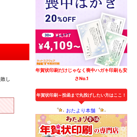
年賀状印刷だけじゃなく喪中ハガキ印刷も安
さNo.1
失敗し
年賀状印刷～投函まで丸投げしたい方はここ！
おたより本舗