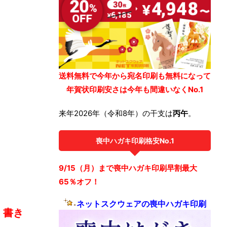
送料無料で今年から宛名印刷も無料になって
年賀状印刷安さは今年も間違いなくNo.1
来年2026年（令和8年）の干支は
丙午
。
喪中ハガキ印刷格安No.1
9/15（月）まで喪中ハガキ印刷早割最大
65％オフ！
ネットスクウェアの喪中ハガキ印刷
、
書き