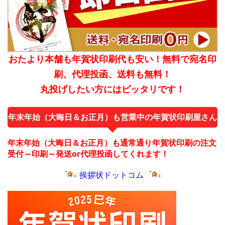
おたより本舗も年賀状印刷代も安い！無料で宛名印
刷、代理投函、送料も無料！
丸投げしたい方にはピッタリです！
年末年始（大晦日＆お正月）も営業中の年賀状印刷屋さん
年末年始（大晦日＆お正月）も通常通り年賀状印刷の注文
受付～印刷～発送or代理投函してくれます！
挨拶状ドットコム