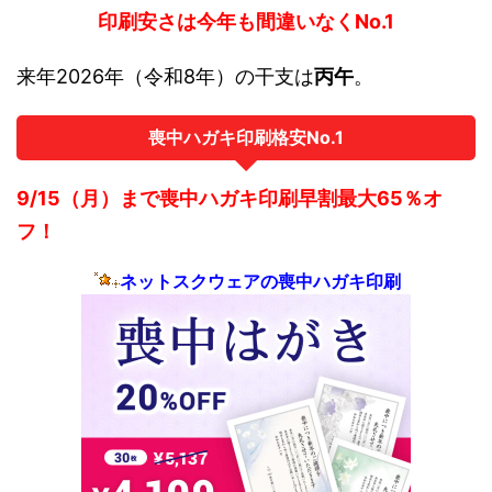
印刷安さは今年も間違いなくNo.1
来年2026年（令和8年）の干支は
丙午
。
喪中ハガキ印刷格安No.1
9/15（月）まで喪中ハガキ印刷早割最大65％オ
フ！
ネットスクウェアの喪中ハガキ印刷