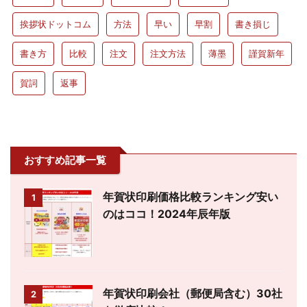
挨拶状ドットコム
方法
早い
早割
書き損じ
書き方
比較
注文
注文方法
薄墨
謹賀新年
賀詞
返事
おすすめ記事一覧
年賀状印刷価格比較ランキング安い
1
のはココ！2024年辰年版
年賀状印刷会社（郵便局含む）30社
2