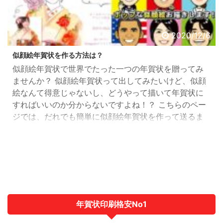
2020/12/6
似顔絵年賀状を作る方法は？
似顔絵年賀状で世界でたった一つの年賀状を贈ってみ
ませんか？ 似顔絵年賀状って出してみたいけど、似顔
絵なんて得意じゃないし、どうやって描いて年賀状に
すればいいのか分からないですよね！？ こちらのペー
ジでは、だれでも簡単に似顔絵年賀状を作って送るま
での方法を解説していきます。 似顔絵年賀状とは 似顔
絵年賀状とは、その名の通り、似顔絵が描かれた年賀
状の事です。 そんなこと言われなくたって知ってる
よ！と言われそうですが（汗） でもね、似顔絵年賀状
って聞くと、たぶん贈る側の似顔絵を想像されるんじ
ゃないですか？ もち ...
年賀状印刷格安No1