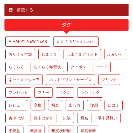
購読する
タグ
A HAPPY NEW YEAR
いんさつどっとねっと
おたより本舗
しまうま
しまうまプリント
ふみいろ
らくらく
らくらく年賀状
クーポン
コード
ネットスクウェア
ネットプリントサービス
プリント
プレゼント
マナー
ラクポ
ランキング
レビュー
交換
写真
出し方
印刷
口コミ
喪中はが
喪中はがき
失敗
宛名
寒中見舞い
平安堂
年賀状
年賀状印刷
恭賀新年