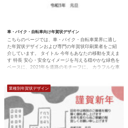
2021/9/17
車・バイク・自転車向け年賀状デザイン
こちらのページでは、車・バイク・自転車業界に適し
た年賀状デザインおよび専門の年賀状印刷業者をご紹
介しています。 タイトル 今年もあなたの移動を支えま
す 特長 安心・安全なイメージを与える穏やかな緑色を
ベースに、2021年を道路のモチーフに。 カラフルな車
体が自由に走っていくイラストで、車ハ?イク自転車の
販売・整備業を表現しました。 レイアウト 縦 業種
車・バイク・自転車 デザイン シンプル、モダン、ポッ
業種別年賀状デザイン
プ 印刷業者 スピード年賀状製作所 >> タイトル 木版
画風可愛い車イラスト ...