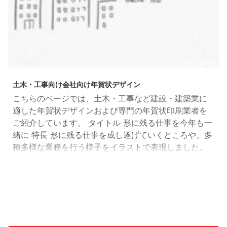
2021/9/16
土木・工事向け会社向け年賀状デザイン
こちらのページでは、土木・工事など建設・建築業に
適した年賀状デザインおよび専門の年賀状印刷業者を
ご紹介しています。 タイトル 形に残る仕事を今年も一
緒に 特長 形に残る仕事を成し遂げていくところや、多
種多様な業務を行う様子をイラストで表現しました。
人や環境への優しさをイメージしたさわやかな配色で
仕上げています。 レイアウト 縦 業種 土木・工事 デザ
イン ポップ、モダン、シンプル 印刷業者 スピード年
賀状製作所 >> タイトル うしな風景 うしの雲 特長
ビルが建ち並ぶそらの雲 ...