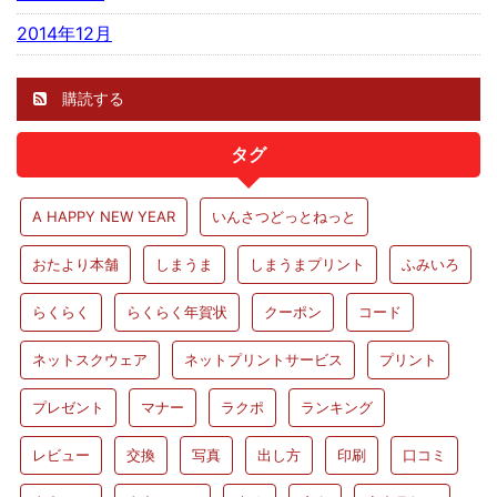
2014年12月
購読する
タグ
A HAPPY NEW YEAR
いんさつどっとねっと
おたより本舗
しまうま
しまうまプリント
ふみいろ
らくらく
らくらく年賀状
クーポン
コード
ネットスクウェア
ネットプリントサービス
プリント
プレゼント
マナー
ラクポ
ランキング
レビュー
交換
写真
出し方
印刷
口コミ