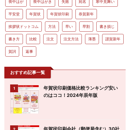
喪中はが
喪中はがき
失敗
宛名
寒中見舞い
平安堂
年賀状
年賀状印刷
恭賀新年
挨拶状ドットコム
方法
早い
早割
書き損じ
書き方
比較
注文
注文方法
薄墨
謹賀新年
賀詞
返事
おすすめ記事一覧
年賀状印刷価格比較ランキング安い
1
のはココ！2024年辰年版
年賀状印刷会社（郵便局含む）30社
2