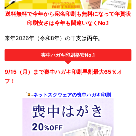
送料無料で今年から宛名印刷も無料になって年賀状
印刷安さは今年も間違いなくNo.1
来年2026年（令和8年）の干支は
丙午
。
喪中ハガキ印刷格安No.1
9/15（月）まで喪中ハガキ印刷早割最大65％オ
フ！
ネットスクウェアの喪中ハガキ印刷