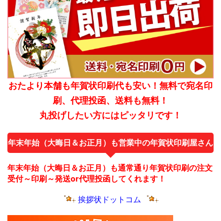
おたより本舗も年賀状印刷代も安い！無料で宛名印
刷、代理投函、送料も無料！
丸投げしたい方にはピッタリです！
年末年始（大晦日＆お正月）も営業中の年賀状印刷屋さん
年末年始（大晦日＆お正月）も通常通り年賀状印刷の注文
受付～印刷～発送or代理投函してくれます！
挨拶状ドットコム