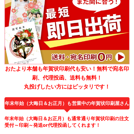
おたより本舗も年賀状印刷代も安い！無料で宛名印
刷、代理投函、送料も無料！
丸投げしたい方にはピッタリです！
年末年始（大晦日＆お正月）も営業中の年賀状印刷屋さん
年末年始（大晦日＆お正月）も通常通り年賀状印刷の注文
受付～印刷～発送or代理投函してくれます！