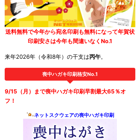
送料無料で今年から宛名印刷も無料になって年賀状
印刷安さは今年も間違いなくNo.1
来年2026年（令和8年）の干支は
丙午
。
喪中ハガキ印刷格安No.1
9/15（月）まで喪中ハガキ印刷早割最大65％オ
フ！
ネットスクウェアの喪中ハガキ印刷