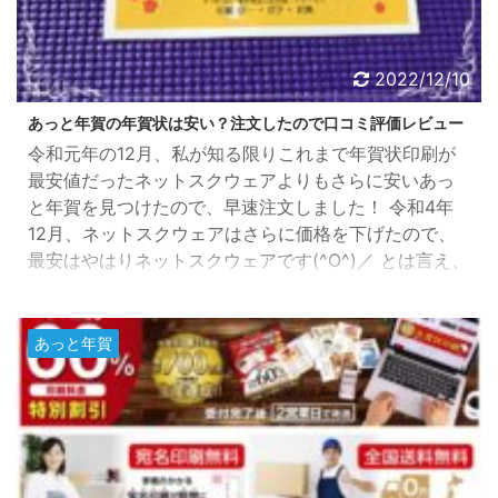
2022/12/10
あっと年賀の年賀状は安い？注文したので口コミ評価レビュー
令和元年の12月、私が知る限りこれまで年賀状印刷が
最安値だったネットスクウェアよりもさらに安いあっ
と年賀を見つけたので、早速注文しました！ 令和4年
12月、ネットスクウェアはさらに価格を下げたので、
最安はやはりネットスクウェアです(^O^)／ とは言え、
まだまだどんな感じなのか私自身も不安なので、イラ
スト年賀状と写真入り年賀状の各1枚づつを注文しまし
た。 あっと年賀に注文していた年賀状が届いたので口
あっと年賀
コミ評価をレビューしますね。 あっと年賀の年賀状の
口コミ評価レビュー まずは、注文内容ですが、注文完
了時にあ ...