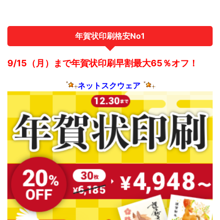
クウェアがさらに価格を下げ、それに加え宛名印刷も
無料、送料無料 ...
年賀状印刷格安No1
9/15（月）まで年賀状印刷早割最大65％オフ！
ネットスクウェア