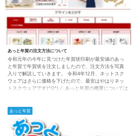
2022/12/10
あっと年賀の注文方法について
令和元年の今年に見つけた年賀状印刷が最安値のあっ
と年賀で年賀状を注文しましたので、注文方法を写真
入りで解説していきます。 令和4年12月、ネットスク
ウェアはさらに価格を下げたので、最安はやはりネッ
トスクウェアです(^O^)／ あっと年賀の概要については
こちらをご覧ください。 注文を進めていくうえで1つ注
意事項があります。あっと年賀では、途中で保存がで
きません。例えば、ある程度レイアウトなどをし終え
あっと年賀
て、途中で画面操作していないとタイムアウトして、
今までの操作内容がリセットされてしまいますので、
ご注意ください ...