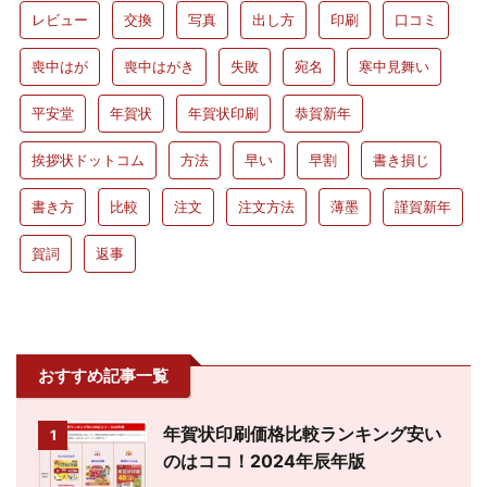
レビュー
交換
写真
出し方
印刷
口コミ
喪中はが
喪中はがき
失敗
宛名
寒中見舞い
平安堂
年賀状
年賀状印刷
恭賀新年
挨拶状ドットコム
方法
早い
早割
書き損じ
書き方
比較
注文
注文方法
薄墨
謹賀新年
賀詞
返事
おすすめ記事一覧
年賀状印刷価格比較ランキング安い
1
のはココ！2024年辰年版