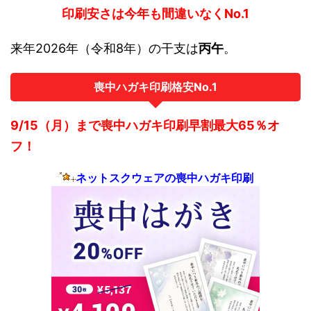
印刷安さは今年も間違いなくNo.1
来年2026年（令和8年）の干支は
丙午
。
喪中ハガキ印刷格安No.1
9/15（月）まで喪中ハガキ印刷早割最大65％オ
フ！
ネットスクウェアの喪中ハガキ印刷