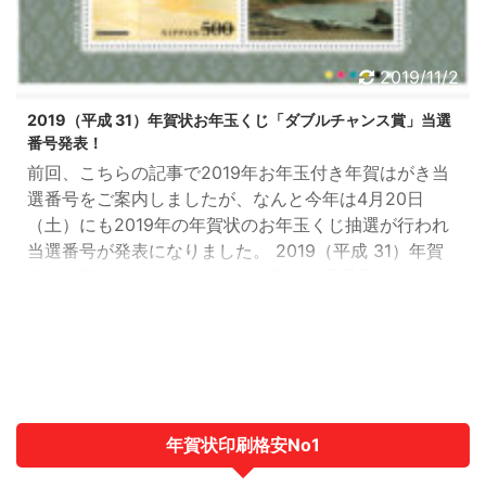
2019/11/2
2019（平成 31）年賀状お年玉くじ「ダブルチャンス賞」当選
番号発表！
前回、こちらの記事で2019年お年玉付き年賀はがき当
選番号をご案内しましたが、なんと今年は4月20日
（土）にも2019年の年賀状のお年玉くじ抽選が行われ
当選番号が発表になりました。 2019（平成 31）年賀
状お年玉くじ「ダブルチャンス賞」当選番号について
当せん番号及び賞品、賞品と同デザインの切手シート
の販売について、以下のとおりです。 等級 賞品 当選
番号 ダブルチャンス賞 （下6ケタ） 特別お年玉切手シ
ート（シート構成:500 円切手 2 枚) 新元号「令和元
年」と特別な年にふさわしい 日本を代表す ...
年賀状印刷格安No1