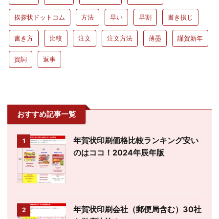
挨拶状ドットコム
方法
早い
早割
書き損じ
書き方
比較
注文
注文方法
薄墨
謹賀新年
賀詞
返事
おすすめ記事一覧
年賀状印刷価格比較ランキング安い
1
のはココ！2024年辰年版
年賀状印刷会社（郵便局含む）30社
2