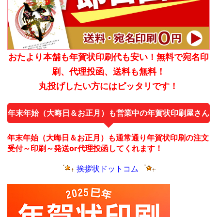
おたより本舗も年賀状印刷代も安い！無料で宛名印
刷、代理投函、送料も無料！
丸投げしたい方にはピッタリです！
年末年始（大晦日＆お正月）も営業中の年賀状印刷屋さん
年末年始（大晦日＆お正月）も通常通り年賀状印刷の注文
受付～印刷～発送or代理投函してくれます！
挨拶状ドットコム