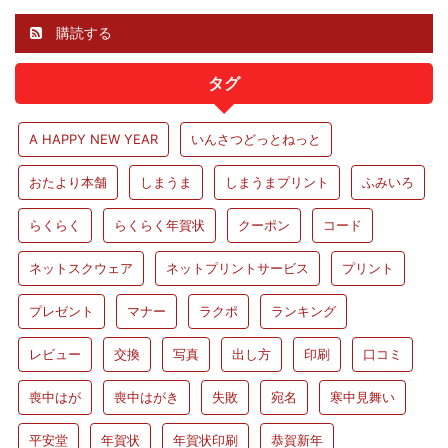
購読する
タグ
A HAPPY NEW YEAR
いんさつどっとねっと
おたより本舗
しまうま
しまうまプリント
ふみいろ
らくらく
らくらく年賀状
クーポン
コード
ネットスクウェア
ネットプリントサービス
プリント
プレゼント
マナー
ラクポ
ランキング
レビュー
交換
写真
出し方
印刷
口コミ
喪中はが
喪中はがき
失敗
宛名
寒中見舞い
平安堂
年賀状
年賀状印刷
恭賀新年