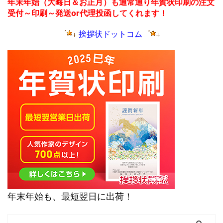
年末年始（大晦日＆お正月）も通常通り年賀状印刷の注文
受付～印刷～発送or代理投函してくれます！
挨拶状ドットコム
年末年始も、最短翌日に出荷！