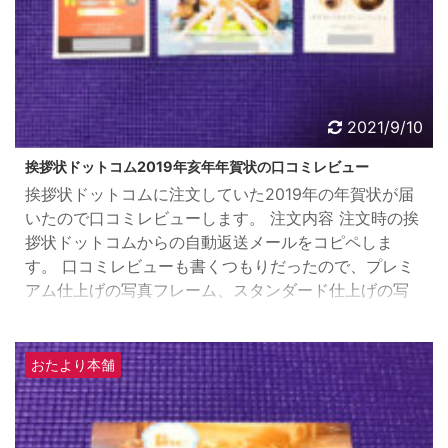
2021/9/10
挨拶状ドットコム2019年亥年年賀状の口コミレビュー
挨拶状ドットコムに注文していた2019年の年賀状が届
いたので口コミレビューします。 注文内容 注文時の挨
拶状ドットコムからの自動返送メールをコピペしま
す。 口コミレビューも書くつもりだったので、プレミ
アム仕上げの写真フレーム、スタンダード仕上げの写
真フレームとイラストの3タイプを注文しました。 ◆
以下の内容でご注文を承りました。
====================================
おたより本舗
============================== 配送グ
ループ1 注文番号：G18018002 ...