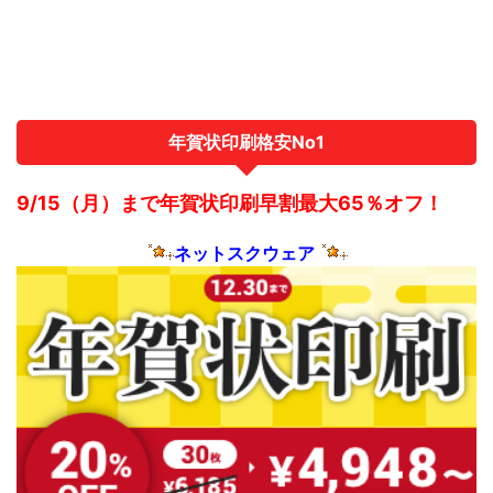
さい。 情報は記事作成時のものなので詳細については
各公式サイトにてご確認ください。 下記の比較表は横
スクロールできます。また各項目名の▲▼マークをク
リック（タップ）すると並べ替えができます。 サービ
ス名特長結婚報告 ...
年賀状印刷格安No1
9/15（月）まで年賀状印刷早割最大65％オフ！
ネットスクウェア