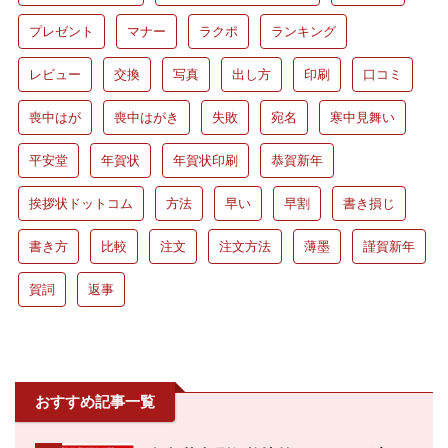
プレゼント
マナー
ラクポ
ランキング
レビュー
交換
写真
出し方
印刷
口コミ
喪中はが
喪中はがき
失敗
宛名
寒中見舞い
平安堂
年賀状
年賀状印刷
恭賀新年
挨拶状ドットコム
方法
早い
早割
書き損じ
書き方
比較
注文
注文方法
薄墨
謹賀新年
賀詞
返事
おすすめ記事一覧