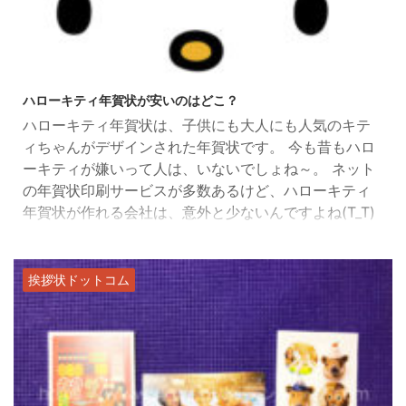
2019/11/2
ハローキティ年賀状が安いのはどこ？
ハローキティ年賀状は、子供にも大人にも人気のキテ
ィちゃんがデザインされた年賀状です。 今も昔もハロ
ーキティが嫌いって人は、いないでしょね～。 ネット
の年賀状印刷サービスが多数あるけど、ハローキティ
年賀状が作れる会社は、意外と少ないんですよね(T_T)
きっと、国内外で人気のハローキティでから著作権や
キャラクター使用料、名前の使用料とか色々な事情が
きっとあるんでしょうね～。 私がいろいろ探して見つ
挨拶状ドットコム
けたのが、カードボックスです。 デザインもキティち
ゃんだけのものやキティちゃんとオリジナル写真をは
め込むことが可 ...