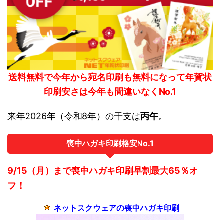
送料無料で今年から宛名印刷も無料になって年賀状
印刷安さは今年も間違いなくNo.1
来年2026年（令和8年）の干支は
丙午
。
喪中ハガキ印刷格安No.1
9/15（月）まで喪中ハガキ印刷早割最大65％オ
フ！
ネットスクウェアの喪中ハガキ印刷