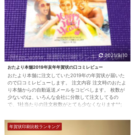
2021/9/10
おたより本舗2019年亥年年賀状の口コミレビュー
おたより本舗に注文していた2019年の年賀状が届いた
ので口コミレビューします。 注文内容 注文時のおたよ
り本舗からの自動返送メールをコピペします。 枚数が
少ないのは、いろんな会社に分散して注文してるの
で、1社当たりの注文枚数がとても少なくなります^^;
口コミレビューも書くつもりだったので、プレミアム
写真仕上げ/光沢仕上げ/直接印刷と3タイプを注文しま
した。 この度は、おたより本舗 年賀状印刷の専門店に
年賀状印刷比較ランキング
ご注文いただき、誠にありがとうございます。 （この