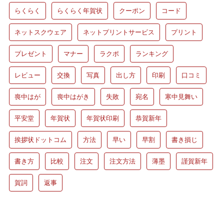
らくらく
らくらく年賀状
クーポン
コード
ネットスクウェア
ネットプリントサービス
プリント
プレゼント
マナー
ラクポ
ランキング
レビュー
交換
写真
出し方
印刷
口コミ
喪中はが
喪中はがき
失敗
宛名
寒中見舞い
平安堂
年賀状
年賀状印刷
恭賀新年
挨拶状ドットコム
方法
早い
早割
書き損じ
書き方
比較
注文
注文方法
薄墨
謹賀新年
賀詞
返事