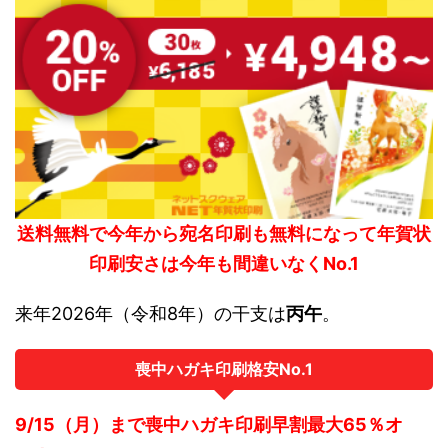
送料無料で今年から宛名印刷も無料になって年賀状
印刷安さは今年も間違いなくNo.1
来年2026年（令和8年）の干支は
丙午
。
喪中ハガキ印刷格安No.1
9/15（月）まで喪中ハガキ印刷早割最大65％オ