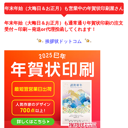
年末年始（大晦日＆お正月）も営業中の年賀状印刷屋さん
年末年始（大晦日＆お正月）も通常通り年賀状印刷の注文
受付～印刷～発送or代理投函してくれます！
挨拶状ドットコム