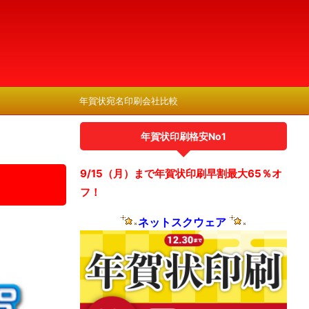
年賀状宛名印刷会社比較
年賀状印刷格安No1
9/15（月）まで年賀状印刷早割最大65％オ
フ！
ネットスクウェア