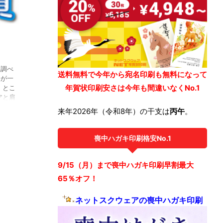
/12/10
社調べ
送料無料で今年から宛名印刷も無料になって
格が一
年賀状印刷安さは今年も間違いなくNo.1
 とこ
アと肩
が登場
来年2026年（令和8年）の干支は
丙午
。
です！
よって
賀状の
喪中ハガキ印刷格安No.1
も当時
トスク
が！
9/15（月）まで喪中ハガキ印刷早割最大
価格を
65％オフ！
送料無
ネットスクウェアの喪中ハガキ印刷