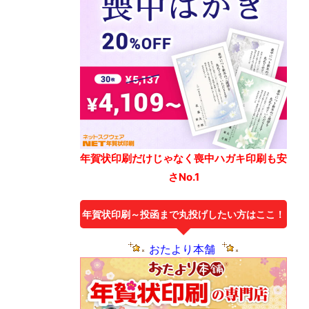
年賀状印刷だけじゃなく喪中ハガキ印刷も安
さNo.1
年賀状印刷～投函まで丸投げしたい方はここ！
おたより本舗