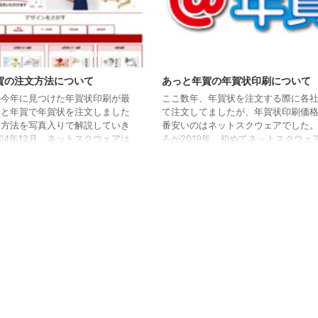
2022/12/10
2022
賀の注文方法について
あっと年賀の年賀状印刷について
の今年に見つけた年賀状印刷が最
ここ数年、年賀状を注文する際に各
っと年賀で年賀状を注文しました
て注文してましたが、年賀状印刷価
文方法を写真入りで解説していき
番安いのはネットスクウェアでした。
和4年12月、ネットスクウェアは
ろが2019年、初めてネットスクウェ
格を下げたので、最安はやはりネ
を並べる年賀状印刷が安いサービス
ェアです(^O^)／ あっと年賀の
しました！！！ それが、あっと年賀
てはこちらをご覧ください。 注
印刷枚数が少ない場合やデザインに
いくうえで1つ注意事項がありま
は、あのネットスクウェアよりも年
と年賀では、途中で保存ができま
印刷料金が、安かったんです。しか
えば、ある程度レイアウトなどを
宛名印刷もあっと年賀は無料でネッ
、途中で画面操作していないとタ
ウェアは有料だったんです！ ところ
トして、今までの操作内容がリセ
2022年はネットスクウェアがさらに
てしまいますので、ご注意くださ
下げ、それに加え宛名印刷も無料、
料 ...