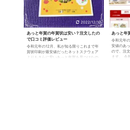
2022/12/10
あっと年賀の年賀状は安い？注文したの
あっと年
で口コミ評価レビュー
令和元年
安値のあ
令和元年の12月、私が知る限りこれまで年
ので、注
賀状印刷が最安値だったネットスクウェア
ます。 令
よりもさらに安いあっと年賀を見つけたの
さらに価
で、早速注文しました！ 令和4年12月、ネ
ットスクウ
ットスクウェアはさらに価格を下げたの
概要につい
で、最安はやはりネットスクウェアです
文を進めて
(^O^)／ とは言え、まだまだどんな感じな
す。あっ
のか私自身も不安なので、イラスト年賀状
せん。例
と写真入り年賀状の各1枚づつを注文しまし
し終えて
た。 あっと年賀に注文していた年賀状が届
イムアウ
いたので口コミ評価をレビューしますね。
ットされ
あっと年賀の年賀状の口コミ評価レビュー
い ...
まずは、注文内容ですが、注文完了時にあ
...