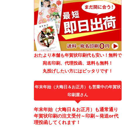
おたより本舗も年賀状印刷代も安い！無料で
宛名印刷、代理投函、送料も無料！
丸投げしたい方にはピッタリです！
年末年始（大晦日＆お正月）も営業中の年賀状
印刷屋さん
年末年始（大晦日＆お正月）も通常通り
年賀状印刷の注文受付～印刷～発送or代
理投函してくれます！