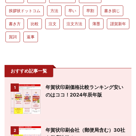
挨拶状ドットコム
方法
早い
早割
書き損じ
書き方
比較
注文
注文方法
薄墨
謹賀新年
賀詞
返事
おすすめ記事一覧
年賀状印刷価格比較ランキング安い
1
のはココ！2024年辰年版
年賀状印刷会社（郵便局含む）30社
2