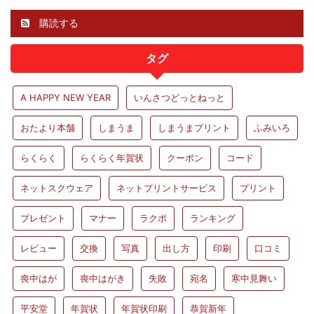
購読する
タグ
A HAPPY NEW YEAR
いんさつどっとねっと
おたより本舗
しまうま
しまうまプリント
ふみいろ
らくらく
らくらく年賀状
クーポン
コード
ネットスクウェア
ネットプリントサービス
プリント
プレゼント
マナー
ラクポ
ランキング
レビュー
交換
写真
出し方
印刷
口コミ
喪中はが
喪中はがき
失敗
宛名
寒中見舞い
平安堂
年賀状
年賀状印刷
恭賀新年