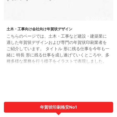
2021/9/16
土木・工事向け会社向け年賀状デザイン
こちらのページでは、土木・工事など建設・建築業に
適した年賀状デザインおよび専門の年賀状印刷業者を
ご紹介しています。 タイトル 形に残る仕事を今年も一
緒に 特長 形に残る仕事を成し遂げていくところや、多
種多様な業務を行う様子をイラストで表現しました。
人や環境への優しさをイメージしたさわやかな配色で
仕上げています。 レイアウト 縦 業種 土木・工事 デザ
イン ポップ、モダン、シンプル 印刷業者 スピード年
賀状製作所 >> タイトル うしな風景 うしの雲 特長
ビルが建ち並ぶそらの雲 ...
年賀状印刷格安No1