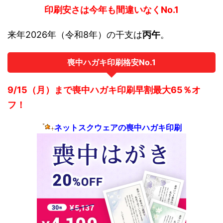
印刷安さは今年も間違いなくNo.1
来年2026年（令和8年）の干支は
丙午
。
喪中ハガキ印刷格安No.1
9/15（月）まで喪中ハガキ印刷早割最大65％オ
フ！
ネットスクウェアの喪中ハガキ印刷