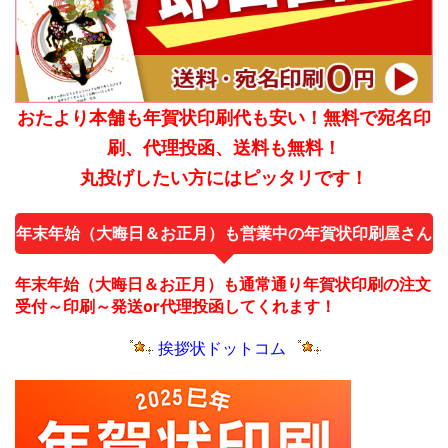
おたより本舗も年賀状印刷代も安い！無料で宛名印
刷、代理投函、送料も無料！
丸投げしたい方にはピッタリです！
年末年始（大晦日＆お正月）も営業中の年賀状印刷屋さん
年末年始（大晦日＆お正月）も通常通り年賀状印刷の注文
受付～印刷～発送or代理投函してくれます！
挨拶状ドットコム