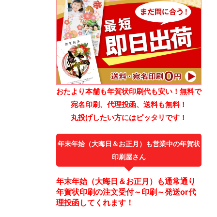
おたより本舗も年賀状印刷代も安い！無料で
宛名印刷、代理投函、送料も無料！
丸投げしたい方にはピッタリです！
年末年始（大晦日＆お正月）も営業中の年賀状
印刷屋さん
年末年始（大晦日＆お正月）も通常通り
年賀状印刷の注文受付～印刷～発送or代
理投函してくれます！