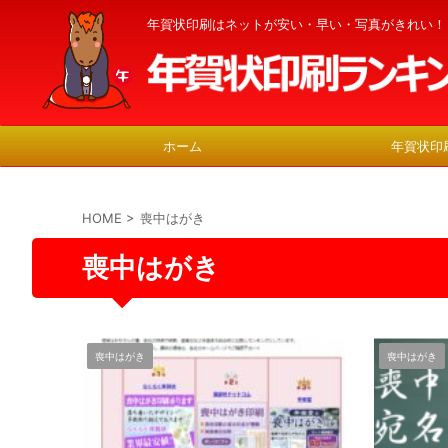
年賀状印刷はネットが安い・早い・写真がきれい！
ホーム
年賀状印
HOME
>
喪中はがき
喪中はがき
喪中はがき
喪中はがき