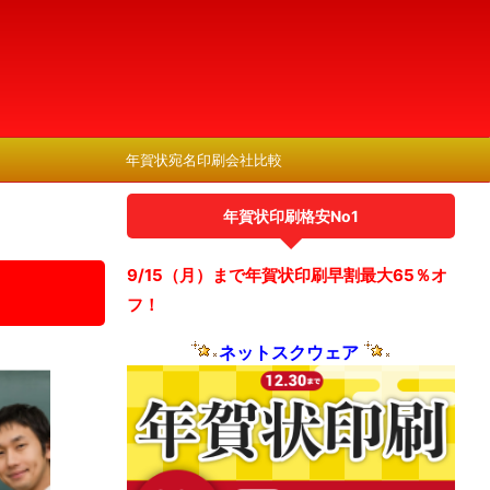
年賀状宛名印刷会社比較
年賀状印刷格安No1
9/15（月）まで年賀状印刷早割最大65％オ
フ！
ネットスクウェア