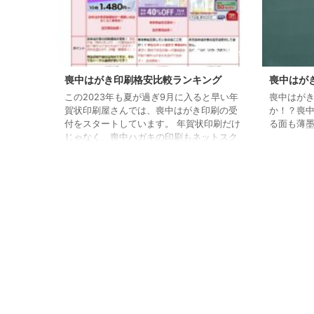
2023/8/9
喪中はがき印刷格安比較ランキング
喪中はが
この2023年も夏が過ぎ9月に入ると早い年
喪中はが
賀状印刷屋さんでは、喪中はがき印刷の受
か！？喪
付をスタートしています。 年賀状印刷だけ
る面も薄
じゃなく、喪中ハガキの印刷もネットスク
ウェアでは、9月1日から9月19日まで早割
65％オフで喪中はがきの受付を始めていま
す。 もし、喪中はがきを印刷する予定の方
は、早めに印刷を申込まれると超お得に激
安でオーダーできます。 また、喪中はがき
を出す時期は、相手が年賀状を書く前の10
月～12月上旬に届くように送りましょう。
喪中はがき印刷の選び方と安さの秘訣 喪中
はがき印刷の選び方には、価格だ ...