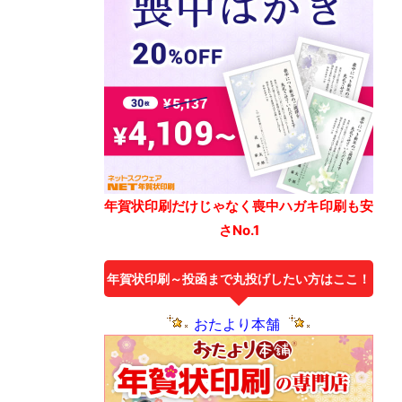
年賀状印刷だけじゃなく喪中ハガキ印刷も安
さNo.1
年賀状印刷～投函まで丸投げしたい方はここ！
おたより本舗