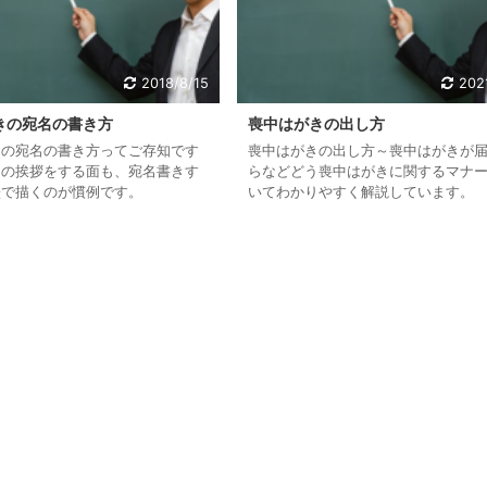
2018/8/15
202
きの宛名の書き方
喪中はがきの出し方
きの宛名の書き方ってご存知です
喪中はがきの出し方～喪中はがきが
中の挨拶をする面も、宛名書きす
らなどどう喪中はがきに関するマナ
墨で描くのが慣例です。
いてわかりやすく解説しています。