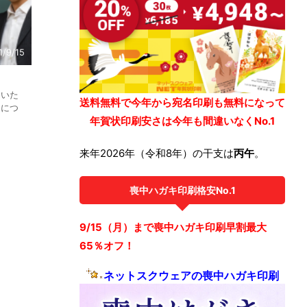
1/9/15
届いた
送料無料で今年から宛名印刷も無料になって
ーにつ
年賀状印刷安さは今年も間違いなくNo.1
来年2026年（令和8年）の干支は
丙午
。
喪中ハガキ印刷格安No.1
9/15（月）まで喪中ハガキ印刷早割最大
65％オフ！
ネットスクウェアの喪中ハガキ印刷