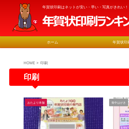
年賀状印刷はネットが安い・早い・写真がきれい！
ホーム
年賀状印
HOME
>
印刷
印刷
おたより本舗
喪中はがき