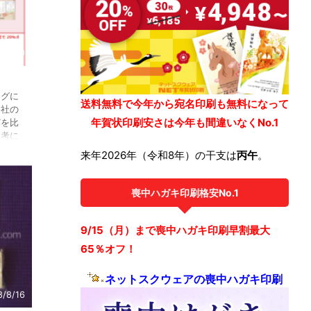
8/8/19
ングに
送料無料で今年から宛名印刷も無料になって
各社の
年賀状印刷安さは今年も間違いなくNo.1
どを比
参考に
来年2026年（令和8年）の干支は
丙午
。
喪中ハガキ印刷格安No.1
9/15（月）まで喪中ハガキ印刷早割最大
65％オフ！
ネットスクウェアの喪中ハガキ印刷
8/8/16