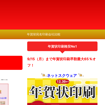
年賀状宛名印刷会社比較
年賀状印刷格安No1
9/15（月）まで年賀状印刷早割最大65％オ
フ！
ネットスクウェア