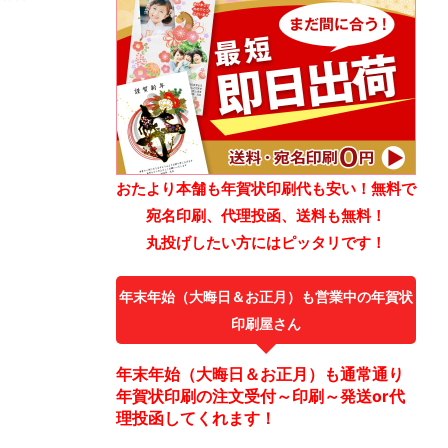
おたより本舗も年賀状印刷代も安い！無料で
宛名印刷、代理投函、送料も無料！
丸投げしたい方にはピッタリです！
年末年始（大晦日＆お正月）も営業中の年賀状
印刷屋さん
年末年始（大晦日＆お正月）も通常通り
年賀状印刷の注文受付～印刷～発送or代
理投函してくれます！