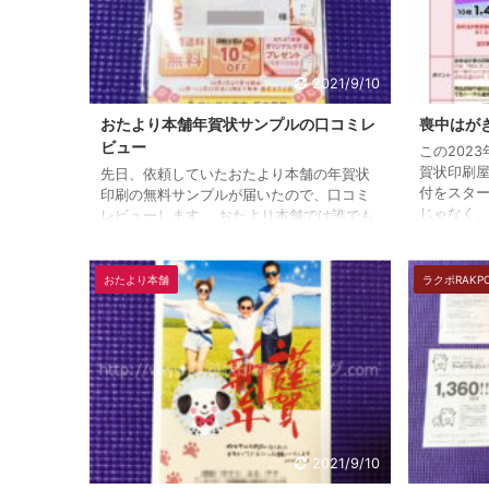
2021/9/10
おたより本舗年賀状サンプルの口コミレ
喪中はが
ビュー
この202
賀状印刷
先日、依頼していたおたより本舗の年賀状
付をスター
印刷の無料サンプルが届いたので、口コミ
じゃなく
レビューします。 おたより本舗では誰でも
ウェアでは
年賀状の無料サンプル（印刷見本）を請求
65％オフ
することができます。 無料サンプル請求ペ
す。 もし
ージはこちら⇒ おたより本舗年賀状印刷サ
おたより本舗
ラクポRAKP
は、早め
ンプル 梱包状態 透明ビニール？ｗに梱包さ
安でオーダ
れてます。 内容物 ①案内&お礼状 ②年賀
を出す時期
状印刷サンプル【直接印刷】 ③年賀状印刷
月～12月
サンプル【プレミアム写真仕上げ】 ④年賀
喪中はがき
状印刷サンプル【光沢仕上げ】 案内&お礼
はがき印刷
状 案内状？の表面です。今年のおたより本
舗のサービス案内 ...
2021/9/10