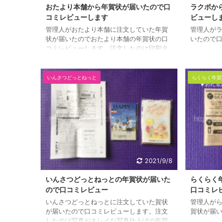
おたより本舗から年賀状が届いたので口
ラクポか
コミレビューします
ビューし
管理人がおたより本舗に注文していた年賀
管理人が
状が届いたのでおたより本舗の年賀状の口
いたので
コミレビューします。注文したのは印刷タ
イプと光沢タイプで14時までに注文したの
で印刷タイプは翌日のお昼にはポストに投
函されていました。驚異的なスピードで年
いんさつどっとねっと
らくらく年賀
末の忙しいときに頼りになります。
2021/9/8
いんさつどっとねっとの年賀状が届いた
らくらく
ので口コミレビュー
口コミレ
いんさつどっとねっとに注文していた賀状
管理人が
が届いたので口コミレビューします。注文
賀状が届
したのは写真がキレイな写真仕上げの年賀