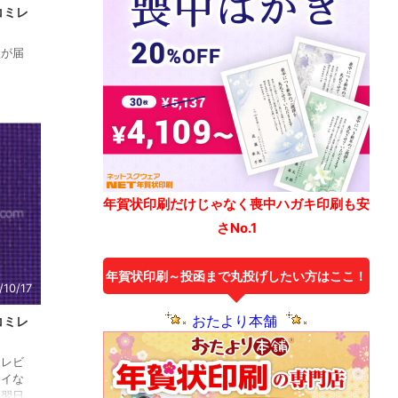
コミレ
状が届
年賀状印刷だけじゃなく喪中ハガキ印刷も安
さNo.1
年賀状印刷～投函まで丸投げしたい方はここ！
/10/17
おたより本舗
コミレ
ミレビ
レイな
た翌日