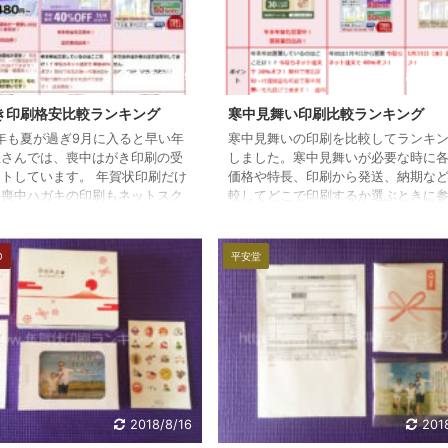
2023/8/9
201
き印刷格安比較ランキング
寒中見舞い印刷比較ランキング
3年も夏が過ぎ9月に入ると早い年
寒中見舞いの印刷を比較してランキ
屋さんでは、喪中はがき印刷の受
しました。寒中見舞いが必要な時に
トしています。 年賀状印刷だけ
価格や特長、印刷から発送、納期な
、喪中ハガキの印刷もネットスク
較してどこで印刷するか選ぶときに
、9月1日から9月19日まで早割
して下さい。
で喪中はがきの受付を始めていま
、喪中はがきを印刷する予定の方
O
平安堂
に印刷を申込まれると超お得に激
ーできます。 また、喪中はがき
は、相手が年賀状を書く前の10
上旬に届くように送りましょう。
印刷の選び方と安さの秘訣 喪中
の選び方には、価格だ ...
2018/8/16
201