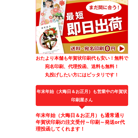
おたより本舗も年賀状印刷代も安い！無料で
宛名印刷、代理投函、送料も無料！
丸投げしたい方にはピッタリです！
年末年始（大晦日＆お正月）も営業中の年賀状
印刷屋さん
年末年始（大晦日＆お正月）も通常通り
年賀状印刷の注文受付～印刷～発送or代
理投函してくれます！