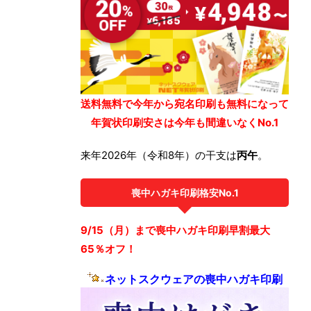
送料無料で今年から宛名印刷も無料になって
年賀状印刷安さは今年も間違いなくNo.1
来年2026年（令和8年）の干支は
丙午
。
喪中ハガキ印刷格安No.1
9/15（月）まで喪中ハガキ印刷早割最大
65％オフ！
ネットスクウェアの喪中ハガキ印刷