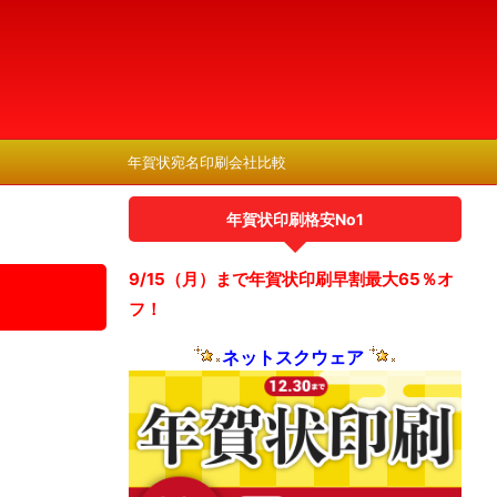
年賀状宛名印刷会社比較
年賀状印刷格安No1
9/15（月）まで年賀状印刷早割最大65％オ
フ！
ネットスクウェア