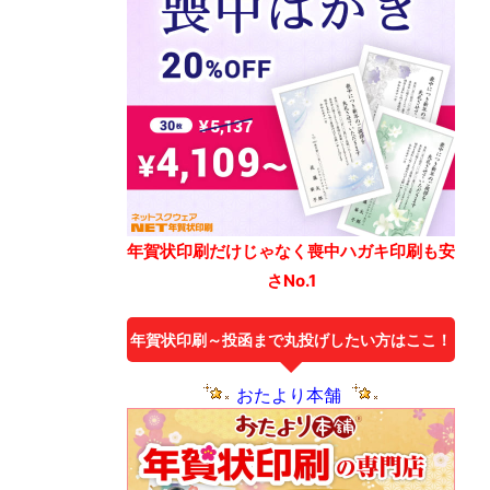
年賀状印刷だけじゃなく喪中ハガキ印刷も安
さNo.1
年賀状印刷～投函まで丸投げしたい方はここ！
おたより本舗