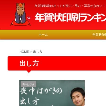
年賀状印刷はネットが安い・早い・写真がきれい！
ホーム
年賀状印
HOME
>
出し方
出し方
喪中はがき