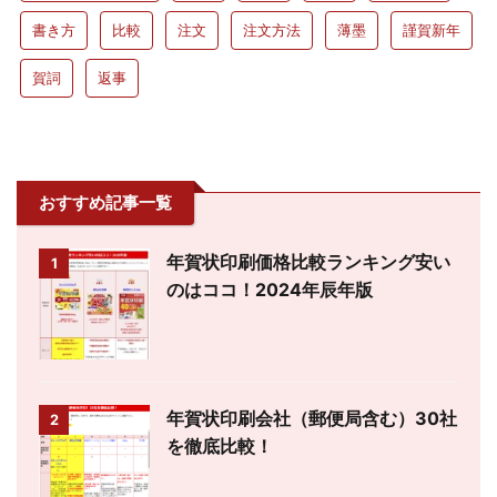
書き方
比較
注文
注文方法
薄墨
謹賀新年
賀詞
返事
おすすめ記事一覧
年賀状印刷価格比較ランキング安い
1
のはココ！2024年辰年版
年賀状印刷会社（郵便局含む）30社
2
を徹底比較！