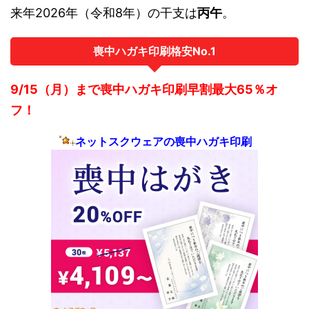
来年2026年（令和8年）の干支は
丙午
。
喪中ハガキ印刷格安No.1
9/15（月）まで喪中ハガキ印刷早割最大65％オ
フ！
ネットスクウェアの喪中ハガキ印刷