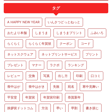
タグ
A HAPPY NEW YEAR
いんさつどっとねっと
おたより本舗
しまうま
しまうまプリント
ふみいろ
らくらく
らくらく年賀状
クーポン
コード
ネットスクウェア
ネットプリントサービス
プリント
プレゼント
マナー
ラクポ
ランキング
レビュー
交換
写真
出し方
印刷
口コミ
喪中はが
喪中はがき
失敗
宛名
寒中見舞い
平安堂
年賀状
年賀状印刷
恭賀新年
挨拶状ドットコム
方法
早い
早割
書き損じ