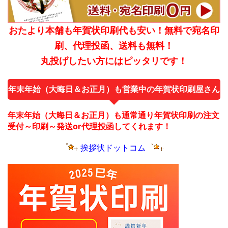
おたより本舗も年賀状印刷代も安い！無料で宛名印
刷、代理投函、送料も無料！
丸投げしたい方にはピッタリです！
年末年始（大晦日＆お正月）も営業中の年賀状印刷屋さん
年末年始（大晦日＆お正月）も通常通り年賀状印刷の注文
受付～印刷～発送or代理投函してくれます！
挨拶状ドットコム