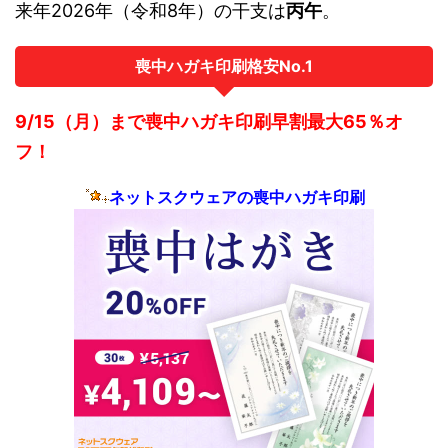
来年2026年（令和8年）の干支は
丙午
。
喪中ハガキ印刷格安No.1
9/15（月）まで喪中ハガキ印刷早割最大65％オ
フ！
ネットスクウェアの喪中ハガキ印刷