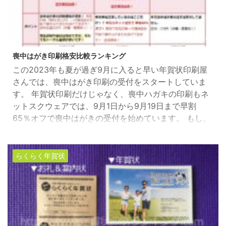
2023/8/9
喪中はがき印刷格安比較ランキング
この2023年も夏が過ぎ9月に入ると早い年賀状印刷屋
さんでは、喪中はがき印刷の受付をスタートしていま
す。 年賀状印刷だけじゃなく、喪中ハガキの印刷もネ
ットスクウェアでは、9月1日から9月19日まで早割
65％オフで喪中はがきの受付を始めています。 もし、
喪中はがきを印刷する予定の方は、早めに印刷を申込
まれると超お得に激安でオーダーできます。 また、喪
中はがきを出す時期は、相手が年賀状を書く前の10月
らくらく年賀状
～12月上旬に届くように送りましょう。 喪中はがき印
刷の選び方と安さの秘訣 喪中はがき印刷の選び方に
は、価格だ ...