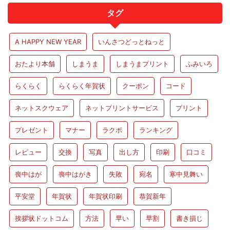
タグ
A HAPPY NEW YEAR
いんさつどっとねっと
おたより本舗
しまうま
しまうまプリント
ふみいろ
らくらく
らくらく年賀状
クーポン
コード
ネットスクウェア
ネットプリントサービス
プリント
プレゼント
マナー
ラクポ
ランキング
レビュー
交換
写真
出し方
印刷
口コミ
喪中はが
喪中はがき
失敗
宛名
寒中見舞い
平安堂
年賀状
年賀状印刷
恭賀新年
挨拶状ドットコム
方法
早い
早割
書き損じ