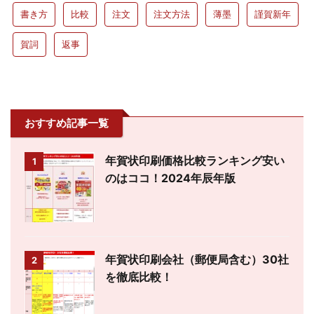
書き方
比較
注文
注文方法
薄墨
謹賀新年
賀詞
返事
おすすめ記事一覧
年賀状印刷価格比較ランキング安い
1
のはココ！2024年辰年版
年賀状印刷会社（郵便局含む）30社
2
を徹底比較！