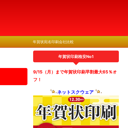
年賀状宛名印刷会社比較
年賀状印刷格安No1
9/15（月）まで年賀状印刷早割最大65％オ
フ！
ネットスクウェア