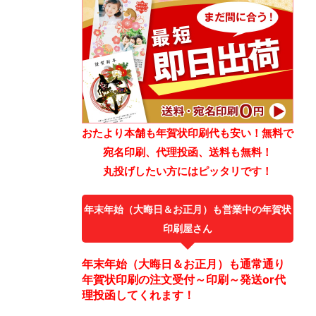
おたより本舗も年賀状印刷代も安い！無料で
宛名印刷、代理投函、送料も無料！
丸投げしたい方にはピッタリです！
年末年始（大晦日＆お正月）も営業中の年賀状
印刷屋さん
年末年始（大晦日＆お正月）も通常通り
年賀状印刷の注文受付～印刷～発送or代
理投函してくれます！