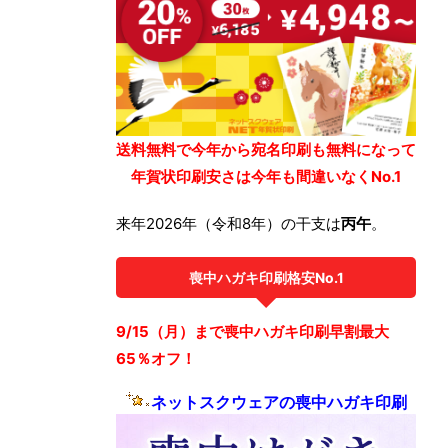
送料無料で今年から宛名印刷も無料になって
年賀状印刷安さは今年も間違いなくNo.1
来年2026年（令和8年）の干支は
丙午
。
喪中ハガキ印刷格安No.1
9/15（月）まで喪中ハガキ印刷早割最大
65％オフ！
ネットスクウェアの喪中ハガキ印刷