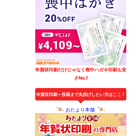
年賀状印刷だけじゃなく喪中ハガキ印刷も安
さNo.1
年賀状印刷～投函まで丸投げしたい方はここ！
おたより本舗