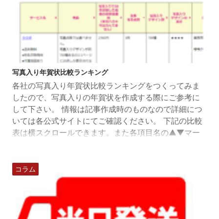
2020/12/1
写真入り年賀状比較ランキング
各社の写真入り年賀状比較ランキングをつくってみま
したので、写真入りの年賀状を作成する際にご参考に
して下さい。 情報は記事作成時のものなので詳細につ
いては各公式サイトにてご確認ください。 下記の比較
表は横スクロールできます。また各項目名の▲▼マー
クをクリック（タップ）すると並べ替えができます。
サービス名特長写真入りで50枚印刷した場合の最安値
価格 ※年賀ハガキ代は含んでません （単位：円）最多
コラム
写真点数 （単位：点）写真入り デザイン数写真入り
デザインの良さ印刷タイプ最短納期 写真入りの場合の
注文日か ...