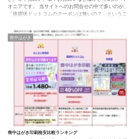
オニアです。 当サイトへのお問合せの中で多いのが、
「挨拶状ドットコムのクーポンは無いの？」というご
質問。 2022年度版、令和4年版用の挨拶状ドットコム
のクーポン頂きました！ 挨拶状ドットコムのクーポン
コードをプレゼントします！！ 当サイトから挨拶状ド
喪中はがき
ットコムの年賀状を注文される方限定で挨拶状ドット
コムのクーポンコードを差し上げます！ クーポンコー
ドを利用されると早割キャンペーンの割引きからさら
に330円割引きに ...
2023/8/9
喪中はがき印刷格安比較ランキング