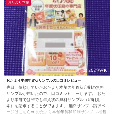
て、 夜中に上司の家の郵便受けに投函するために車で
おたより本舗
走り回った記憶があります(#^.^#) みなさんも、こんな
ことにならない様にしっかり準備して下さいね！ そん
な訳で、 2019年元旦に年賀状を届けるためにいつま
でに ...
2021/9/10
おたより本舗年賀状サンプルの口コミレビュー
先日、依頼していたおたより本舗の年賀状印刷の無料
サンプルが届いたので、口コミレビューします。 おた
より本舗では誰でも年賀状の無料サンプル（印刷見
本）を請求することができます。 無料サンプル請求ペ
ージはこちら⇒ おたより本舗年賀状印刷サンプル 梱包