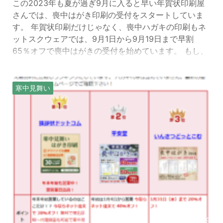
この2023年も夏が過ぎ9月に入ると早い年賀状印刷屋
さんでは、喪中はがき印刷の受付をスタートしていま
す。 年賀状印刷だけじゃなく、喪中ハガキの印刷もネ
ットスクウェアでは、9月1日から9月19日まで早割
65％オフで喪中はがきの受付を始めています。 もし、
喪中はがきを印刷する予定の方は、早めに印刷を申込
まれると超お得に激安でオーダーできます。 また、喪
中はがきを出す時期は、相手が年賀状を書く前の10月
寒中見舞い
～12月上旬に届くように送りましょう。 喪中はがき印
刷の選び方と安さの秘訣 喪中はがき印刷の選び方に
は、価格だ ...
2018/8/19