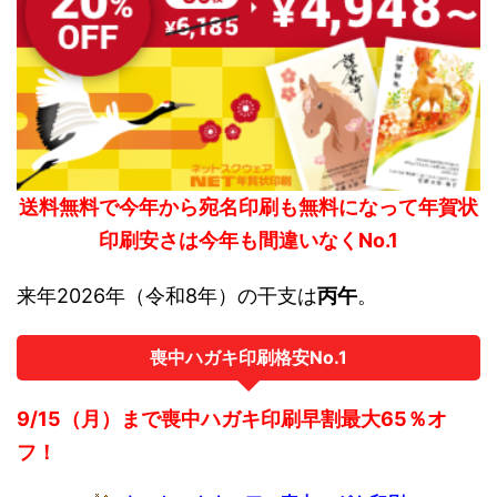
送料無料で今年から宛名印刷も無料になって年賀状
印刷安さは今年も間違いなくNo.1
来年2026年（令和8年）の干支は
丙午
。
喪中ハガキ印刷格安No.1
9/15（月）まで喪中ハガキ印刷早割最大65％オ
フ！