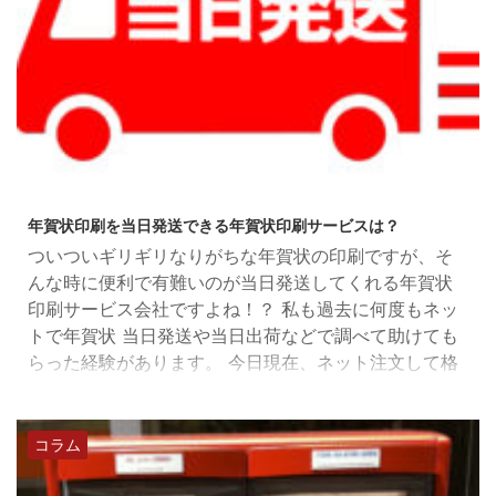
2018/10/27
年賀状印刷を当日発送できる年賀状印刷サービスは？
ついついギリギリなりがちな年賀状の印刷ですが、そ
んな時に便利で有難いのが当日発送してくれる年賀状
印刷サービス会社ですよね！？ 私も過去に何度もネッ
トで年賀状 当日発送や当日出荷などで調べて助けても
らった経験があります。 今日現在、ネット注文して格
安で年賀状を当日発送してくれるのは、おたより本
舗、年賀職人、ポスコミです。 以前は年賀状を当日出
荷してくれる会社はいくつかありましたが、私が調べ
コラム
た限り今年はおたより本舗とポスコミだけです。 ふみ
いろ年賀も昨年は、当日発送対応してましたが、今年