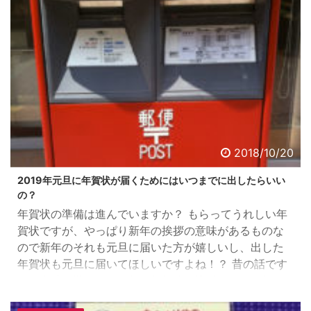
はしてません。 きっと ...
2018/10/20
2019年元旦に年賀状が届くためにはいつまでに出したらいい
の？
年賀状の準備は進んでいますか？ もらってうれしい年
賀状ですが、やっぱり新年の挨拶の意味があるものな
ので新年のそれも元旦に届いた方が嬉しいし、出した
年賀状も元旦に届いてほしいですよね！？ 昔の話です
が、会社に勤め始めた年に年賀状の準備ができて無く
って、年末ギリギリ大晦日に家庭用プリンターで作っ