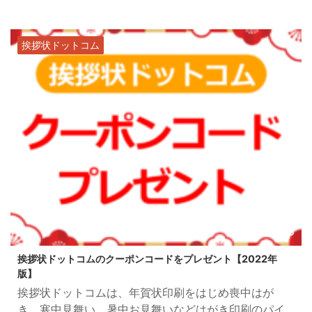
状態 透明ビニール？ｗに梱包されてます。 内容物 ①
案内&お礼状 ②年賀状印刷サンプル【直接印刷】 ③
年賀状印刷サンプル【プレミアム写真仕上げ】 ④年賀
挨拶状ドットコム
状印刷サンプル【光沢仕上げ】 案内&お礼状 案内状？
の表面です。今年のおたより本舗のサービス案内 ...
2021/10/8
挨拶状ドットコムのクーポンコードをプレゼント【2022年
版】
挨拶状ドットコムは、年賀状印刷をはじめ喪中はが
き、寒中見舞い、暑中お見舞いなどはがき印刷のパイ