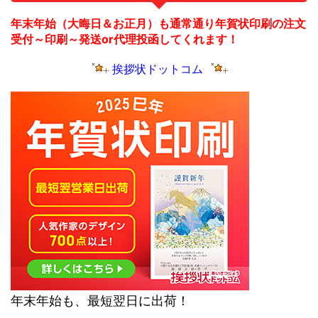
年末年始（大晦日＆お正月）も通常通り年賀状印刷の注文
受付～印刷～発送or代理投函してくれます！
挨拶状ドットコム
年末年始も、最短翌日に出荷！