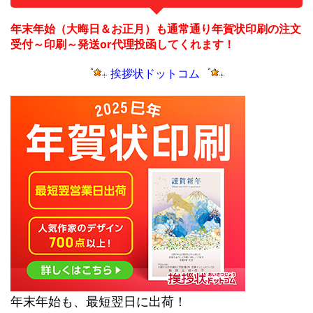
年末年始（大晦日＆お正月）も通常通り年賀状印刷の注文
受付～印刷～発送or代理投函してくれます！
挨拶状ドットコム
年末年始も、最短翌日に出荷！