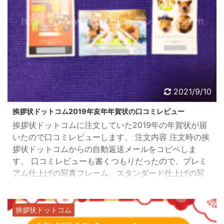
2021/9/10
挨拶状ドットコム2019年亥年年賀状の口コミレビュー
挨拶状ドットコムに注文していた2019年の年賀状が届
いたので口コミレビューします。 注文内容 注文時の挨
拶状ドットコムからの自動返送メールをコピペしま
す。 口コミレビューも書くつもりだったので、プレミ
アム仕上げの写真フレーム、スタンダード仕上げの写
真フレームとイラストの3タイプを注文しました。 ◆
以下の内容でご注文を承りました。
====================================
挨拶状ドットコム
============================== 配送グ