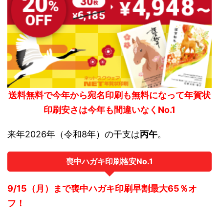
送料無料で今年から宛名印刷も無料になって年賀状
印刷安さは今年も間違いなくNo.1
来年2026年（令和8年）の干支は
丙午
。
喪中ハガキ印刷格安No.1
9/15（月）まで喪中ハガキ印刷早割最大65％オ
フ！