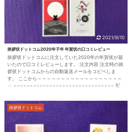
2021/9/10
挨拶状ドットコム2020年子年 年賀状の口コミレビュー
挨拶状ドットコムに注文していた2020年の年賀状が届
いたので口コミレビューします。 注文内容 注文時の挨
拶状ドットコムからの自動返送メールをコピペしま
す。 ここから～～～～～～～～～～～～～～～～～～
～ =============================== 配
送グループ1 注文番号：G19000009 配送グループ
2 注文番号：G19000000 ※注文番号は、実際の番号
から変更しています。
挨拶状ドットコム
=============================== ご注文
受付日時： 2019年10月16日 ...