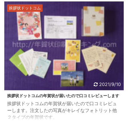
コードをプレゼントします！！ 当サイトから挨拶状ド
挨拶状ドットコム
ットコムの年賀状を注文される方限定で挨拶状ドット
コムのクーポンコードを差し上げます！ クーポンコー
ドを利用されると早割キャンペーンの割引きからさら
に330円割引きに ...
2021/9/10
挨拶状ドットコムの年賀状が届いたので口コミレビューします
挨拶状ドットコムの年賀状が届いたので口コミレビュ
ーします。注文したの写真がキレイなフォトリット他
２タイプの年賀状です。