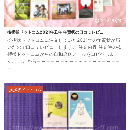
2021/9/10
挨拶状ドットコム2021年丑年 年賀状の口コミレビュー
挨拶状ドットコムに注文していた2021年の年賀状が届
いたので口コミレビューします。 注文内容 注文時の挨
拶状ドットコムからの自動返送メールをコピペしま
す。 ここから～～～～～～～～～～～～～～～～～～
～ ━━━━━━━━━━━━━━━━━━━━━━
◆【銀行振込（前払い）】でご注文を承りました
━━━━━━━━━━━━━━━━━━━━━━ ◆以
下の内容でご注文を承りました。
挨拶状ドットコム
====================================
============================== ...