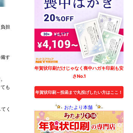
え負担
準備す
年賀状印刷だけじゃなく喪中ハガキ印刷も安
さNo.1
す。
しても
年賀状印刷～投函まで丸投げしたい方はここ！
おたより本舗
してく