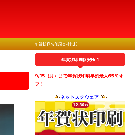
年賀状宛名印刷会社比較
年賀状印刷格安No1
9/15（月）まで年賀状印刷早割最大65％オ
フ！
ネットスクウェア