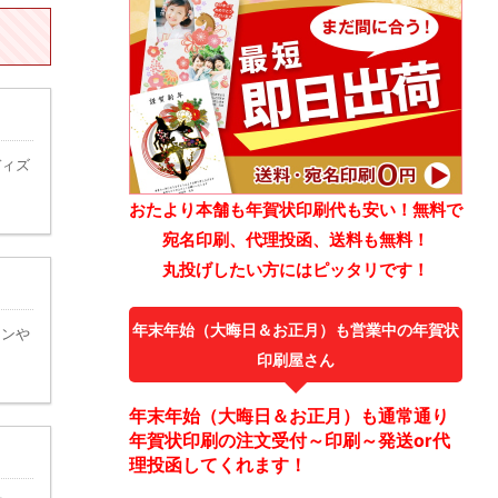
ディズ
おたより本舗も年賀状印刷代も安い！無料で
宛名印刷、代理投函、送料も無料！
丸投げしたい方にはピッタリです！
年末年始（大晦日＆お正月）も営業中の年賀状
コンや
印刷屋さん
年末年始（大晦日＆お正月）も通常通り
年賀状印刷の注文受付～印刷～発送or代
理投函してくれます！