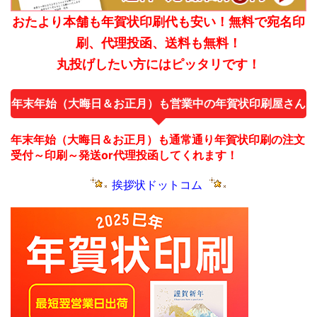
おたより本舗も年賀状印刷代も安い！無料で宛名印
刷、代理投函、送料も無料！
丸投げしたい方にはピッタリです！
年末年始（大晦日＆お正月）も営業中の年賀状印刷屋さん
年末年始（大晦日＆お正月）も通常通り年賀状印刷の注文
受付～印刷～発送or代理投函してくれます！
挨拶状ドットコム