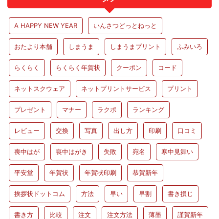
A HAPPY NEW YEAR
いんさつどっとねっと
おたより本舗
しまうま
しまうまプリント
ふみいろ
らくらく
らくらく年賀状
クーポン
コード
ネットスクウェア
ネットプリントサービス
プリント
プレゼント
マナー
ラクポ
ランキング
レビュー
交換
写真
出し方
印刷
口コミ
喪中はが
喪中はがき
失敗
宛名
寒中見舞い
平安堂
年賀状
年賀状印刷
恭賀新年
挨拶状ドットコム
方法
早い
早割
書き損じ
書き方
比較
注文
注文方法
薄墨
謹賀新年