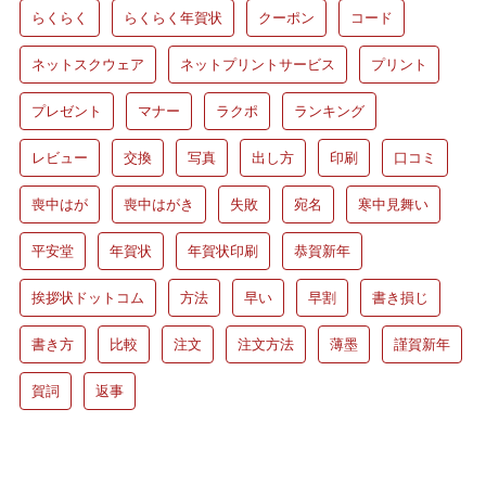
らくらく
らくらく年賀状
クーポン
コード
ネットスクウェア
ネットプリントサービス
プリント
プレゼント
マナー
ラクポ
ランキング
レビュー
交換
写真
出し方
印刷
口コミ
喪中はが
喪中はがき
失敗
宛名
寒中見舞い
平安堂
年賀状
年賀状印刷
恭賀新年
挨拶状ドットコム
方法
早い
早割
書き損じ
書き方
比較
注文
注文方法
薄墨
謹賀新年
賀詞
返事