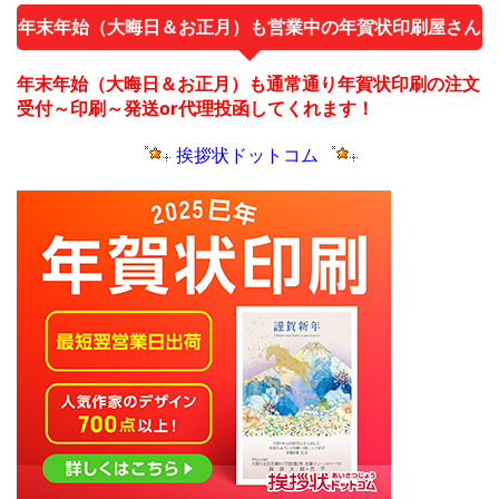
年末年始（大晦日＆お正月）も営業中の年賀状印刷屋さん
年末年始（大晦日＆お正月）も通常通り年賀状印刷の注文
受付～印刷～発送or代理投函してくれます！
挨拶状ドットコム