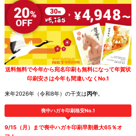
送料無料で今年から宛名印刷も無料になって年賀状
印刷安さは今年も間違いなくNo.1
来年2026年（令和8年）の干支は
丙午
。
喪中ハガキ印刷格安No.1
9/15（月）まで喪中ハガキ印刷早割最大65％オ